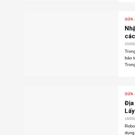
SỬA 
Nhậ
các
20/08
Trong
bảo t
Trong
SỬA 
Địa
Lấy
18/08
Robot
dụng 