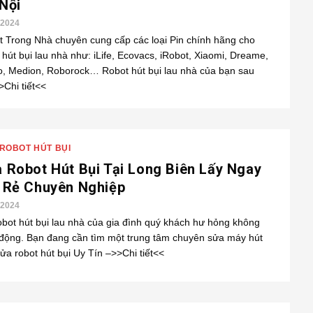
Nội
/2024
 Trong Nhà chuyên cung cấp các loại Pin chính hãng cho
 hút bụi lau nhà như: iLife, Ecovacs, iRobot, Xiaomi, Dreame,
o, Medion, Roborock… Robot hút bụi lau nhà của bạn sau
Chi tiết<<
ROBOT HÚT BỤI
 Robot Hút Bụi Tại Long Biên Lấy Ngay
́ Rẻ Chuyên Nghiệp
/2024
obot hút bụi lau nhà của gia đình quý khách hư hỏng không
 động. Bạn đang cần tìm một trung tâm chuyên sửa máy hút
sửa robot hút bụi Uy Tín –>>Chi tiết<<