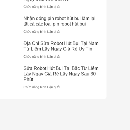
pin
Chức năng bình luận bị tắt
ở
máy
Sửa
khoan,
Nhận đóng pin robot hút bụi làm lại
Robot
máy
tất cả các loại pin robot hút bụi
Hút
bắn
Chức năng bình luận bị tắt
ở
Bụi
vít
Nhận
Thanh
và
Địa Chỉ Sửa Robot Hút Bụi Tại Nam
đóng
Xuân
các
Từ Liêm Lấy Ngay Giá Rẻ Uy Tín
pin
Lấy
thiết
Chức năng bình luận bị tắt
ở
robot
Ngay
bị
Địa
hút
Sau
dùng
Sửa Robot Hút Bụi Tại Bắc Từ Liêm
Chỉ
bụi
30p
pin
Lấy Ngay Giá Rẻ Lấy Ngay Sau 30
Sửa
làm
Giá
BH
Phút
Robot
lại
Rẻ
lên
Chức năng bình luận bị tắt
ở
Hút
tất
đến
Sửa
Bụi
cả
6T
Robot
Tại
các
Hút
Nam
loại
Bụi
Từ
pin
Tại
Liêm
robot
Bắc
Lấy
hút