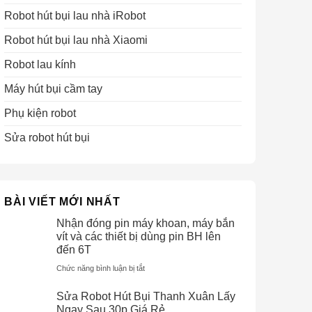
Robot hút bụi lau nhà iRobot
Robot hút bụi lau nhà Xiaomi
Robot lau kính
Máy hút bụi cầm tay
Phụ kiện robot
Sửa robot hút bụi
BÀI VIẾT MỚI NHẤT
Nhận đóng pin máy khoan, máy bắn
vít và các thiết bị dùng pin BH lên
đến 6T
Chức năng bình luận bị tắt
ở
Nhận
Sửa Robot Hút Bụi Thanh Xuân Lấy
đóng
Ngay Sau 30p Giá Rẻ