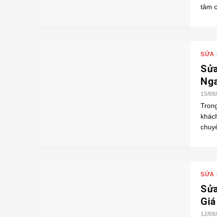
tâm c
SỬA 
Sửa
Nga
15/08
Trong
khách
chuyê
SỬA 
Sửa
Gia
12/08