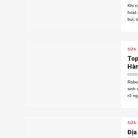
Khi r
hoạt
bụi, 
SỬA 
Top
Hàn
09/08
Robot
sinh
rõ ng
SỬA 
Địa