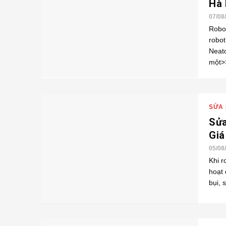
Hà 
07/08
Robot
robot
Neat
một>>
SỬA 
Sửa
Gia
05/08
Khi r
hoạt
bụi, 