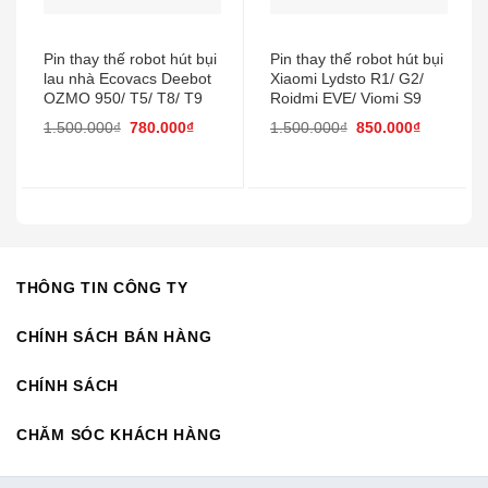
Pin thay thế robot hút bụi
Pin thay thế robot hút bụi
lau nhà Ecovacs Deebot
Xiaomi Lydsto R1/ G2/
OZMO 950/ T5/ T8/ T9
Roidmi EVE/ Viomi S9
1.500.000
₫
780.000
₫
1.500.000
₫
850.000
₫
THÔNG TIN CÔNG TY
CHÍNH SÁCH BÁN HÀNG
CHÍNH SÁCH
CHĂM SÓC KHÁCH HÀNG