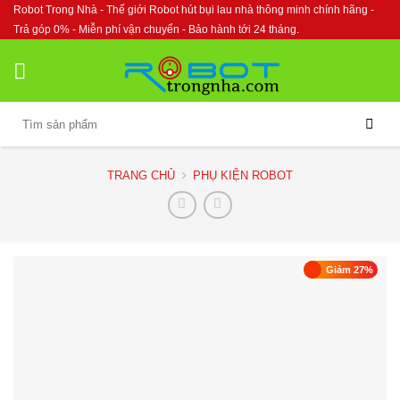
Skip
Robot Trong Nhà - Thế giới Robot hút bụi lau nhà thông minh chính hãng -
to
Trả góp 0% - Miễn phí vận chuyển - Bảo hành tới 24 tháng.
content
Tìm
kiếm:
TRANG CHỦ
PHỤ KIỆN ROBOT
Giảm 27%