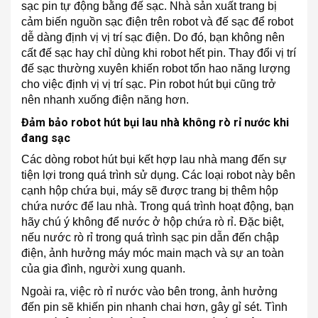
sạc pin tự động bằng đế sạc. Nhà sản xuất trang bị
cảm biến nguồn sạc điện trên robot và đế sạc để robot
dễ dàng định vị vị trí sạc điện. Do đó, bạn không nên
cất đế sạc hay chỉ dùng khi robot hết pin. Thay đổi vị trí
đế sạc thường xuyên khiến robot tổn hao năng lượng
cho việc định vị vị trí sạc. Pin robot hút bụi cũng trở
nên nhanh xuống điện năng hơn.
Đảm bảo robot hút bụi lau nhà không rò rỉ nước khi
đang sạc
Các dòng robot hút bụi kết hợp lau nhà mang đến sự
tiện lợi trong quá trình sử dụng. Các loại robot này bên
cạnh hộp chứa bụi, máy sẽ được trang bị thêm hộp
chứa nước để lau nhà. Trong quá trình hoạt động, bạn
hãy chú ý không để nước ở hộp chứa rò rỉ. Đặc biệt,
nếu nước rò rỉ trong quá trình sạc pin dẫn đến chập
điện, ảnh hưởng máy móc main mạch và sự an toàn
của gia đình, người xung quanh.
Ngoài ra, việc rò rỉ nước vào bên trong, ảnh hưởng
đến pin sẽ khiến pin nhanh chai hơn, gây gỉ sét. Tình