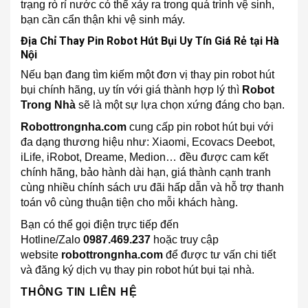
trạng rò rỉ nước có thể xảy ra trong quá trình vệ sinh,
bạn cần cẩn thận khi vệ sinh máy.
Địa Chỉ Thay Pin Robot Hút Bụi Uy Tín Giá Rẻ tại Hà
Nội
Nếu bạn đang tìm kiếm một đơn vị thay pin robot hút
bụi chính hãng, uy tín với giá thành hợp lý thì
Robot
Trong Nhà
sẽ là một sự lựa chọn xứng đáng cho bạn.
Robottrongnha.com
cung cấp pin robot hút bụi với
đa dạng thương hiệu như: Xiaomi, Ecovacs Deebot,
iLife, iRobot, Dreame, Medion… đều được cam kết
chính hãng, bảo hành dài hạn, giá thành cạnh tranh
cùng nhiều chính sách ưu đãi hấp dẫn và hỗ trợ thanh
toán vô cùng thuận tiện cho mỗi khách hàng.
Bạn có thể gọi điện trực tiếp đến
Hotline/Zalo
0987.469.237
hoặc truy cập
website
robottrongnha.com
để được tư vấn chi tiết
và đăng ký dịch vụ thay pin robot hút bụi tại nhà.
THÔNG TIN LIÊN HỆ