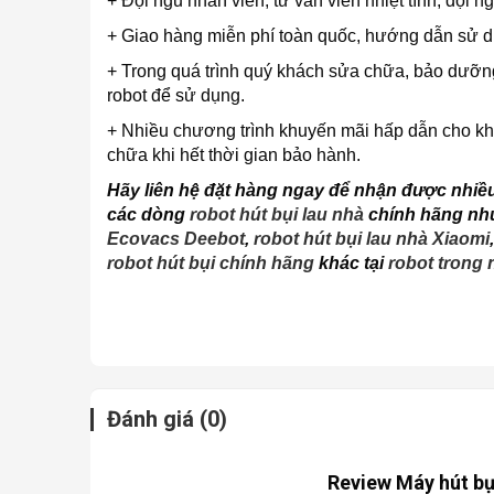
+ Đội ngũ nhân viên, tư vấn viên nhiệt tình, đội 
+ Giao hàng miễn phí toàn quốc, hướng dẫn sử dụn
+ Trong quá trình quý khách sửa chữa, bảo dưỡ
robot để sử dụng.
+ Nhiều chương trình khuyến mãi hấp dẫn cho kh
chữa khi hết thời gian bảo hành.
Hãy liên hệ đặt hàng ngay để nhận được nhiề
các dòng
robot hút bụi lau nhà
chính hãng nh
Ecovacs Deebot
,
robot hút bụi lau nhà Xiaomi
robot hút bụi chính hãng
khác tại
robot trong 
Đánh giá (0)
Review Máy hút b