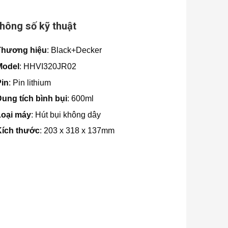
hông số kỹ thuật
Thương hiệu
: Black+Decker
Model
: HHVI320JR02
Pin
: Pin lithium
ung tích bình bụi
: 600ml
Loại máy
: Hút bụi không dây
Kích thước
: 203 x 318 x 137mm