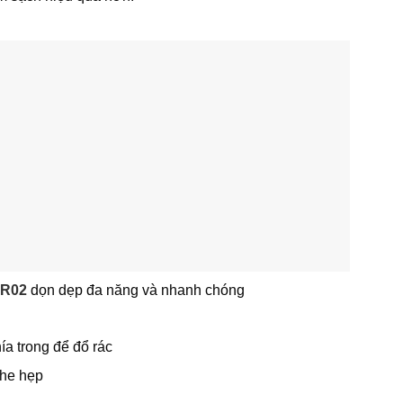
JR02
dọn dẹp đa năng và nhanh chóng
ía trong để đổ rác
khe hẹp