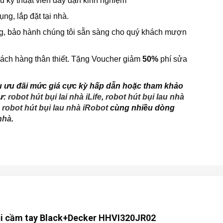
ngũ kỹ thuật viên dày dặn kinh nghiệm
g, lắp đặt tại nhà.
ng, bảo hành chúng tôi sẵn sàng cho quý khách mượn
ách hàng thân thiết. Tặng Voucher giảm
50%
phí sửa
u ưu đãi mức giá cực kỳ hấp dẫn hoặc tham khảo
ư:
robot hút bụi lai nhà iLife
,
robot hút bụi lau nhà
,
robot hút bụi lau nhà iRobot
cùng nhiều dòng
nhà
.
ụi cầm tay Black+Decker HHVI320JR02