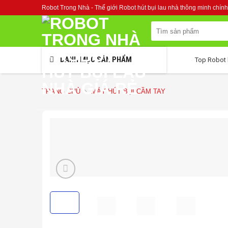
Skip
Robot Trong Nhà - Thế giới Robot hút bụi lau nhà thông minh chính
to
content
Tìm
kiếm:
DANH MỤC SẢN PHẨM
Top Robot 
TRANG CHỦ
MÁY HÚT BỤI CẦM TAY