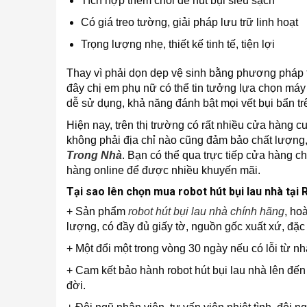
Tích hợp thêm chổi để hút bụi siêu sạch
Có giá treo tường, giải pháp lưu trữ linh hoạt
Trọng lượng nhẹ, thiết kế tinh tế, tiện lợi
Thay vì phải dọn dẹp vệ sinh bằng phương pháp t
đây chị em phụ nữ có thể tin tưởng lựa chọn má
dễ sử dụng, khả năng đánh bật mọi vết bụi bẩn tr
Hiện nay, trên thị trường có rất nhiều cửa hàng 
không phải địa chỉ nào cũng đảm bảo chất lượng,
Trong Nhà
. Bạn có thể qua trực tiếp cửa hàng c
hàng online để được nhiều khuyến mãi.
Tại sao lên chọn mua robot hút bụi lau nhà tại
+ Sản phẩm
robot hút bụi lau nhà chính hãng
, ho
lượng, có đầy đủ giấy tờ, nguồn gốc xuất xứ, đặc 
+ Một đổi một trong vòng 30 ngày nếu có lỗi từ nh
+ Cam kết bảo hành robot hút bụi lau nhà lên đến 
đời.