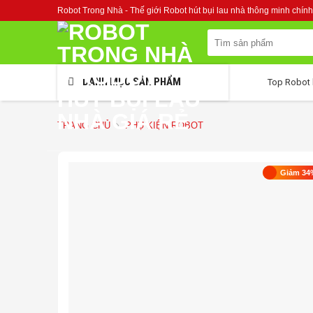
Skip
Robot Trong Nhà - Thế giới Robot hút bụi lau nhà thông minh chính
to
content
Tìm
kiếm:
DANH MỤC SẢN PHẨM
Top Robot 
TRANG CHỦ
PHỤ KIỆN ROBOT
Giảm 34