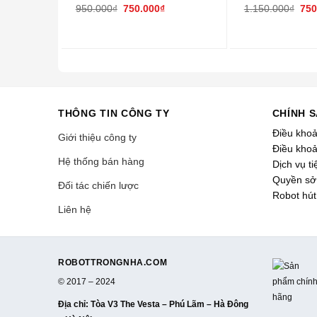
950.000
₫
750.000
₫
1.150.000
₫
750
THÔNG TIN CÔNG TY
CHÍNH 
Điều kho
Giới thiệu công ty
Điều khoả
Hệ thống bán hàng
Dịch vụ ti
Quyền sở 
Đối tác chiến lược
Robot hút
Liên hệ
ROBOTTRONGNHA.COM
© 2017 – 2024
Địa chỉ
: Tòa V3 The Vesta – Phú Lãm – Hà Đông