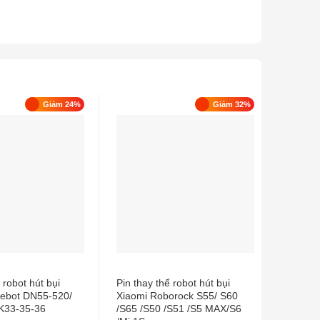
Giảm 24%
Giảm 32%
 robot hút bụi
Pin thay thế robot hút bụi
Pin tha
ebot DN55-520/
Xiaomi Roborock S55/ S60
Essenti
K33-35-36
/S65 /S50 /S51 /S5 MAX/S6
850.00