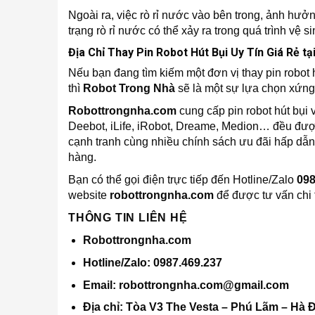
Ngoài ra, việc rò rỉ nước vào bên trong, ảnh hưởn
trạng rò rỉ nước có thể xảy ra trong quá trình vệ s
Địa Chỉ Thay Pin Robot Hút Bụi Uy Tín Giá Rẻ tạ
Nếu bạn đang tìm kiếm một đơn vị thay pin robot h
thì
Robot Trong Nhà
sẽ là một sự lựa chọn xứng
Robottrongnha.com
cung cấp pin robot hút bụi
Deebot, iLife, iRobot, Dreame, Medion… đều được
cạnh tranh cùng nhiều chính sách ưu đãi hấp dẫn 
hàng.
Bạn có thể gọi điện trực tiếp đến Hotline/Zalo
098
website
robottrongnha.com
để được tư vấn chi t
THÔNG TIN LIÊN HỆ
Robottrongnha.com
Hotline/Zalo: 0987.469.237
Email: robottrongnha.com@gmail.com
Địa chỉ
: Tòa V3 The Vesta – Phú Lãm – Hà Đ