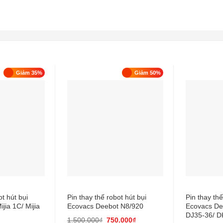
Giảm 35%
Giảm 50%
ot hút bụi
Pin thay thế robot hút bụi
Pin thay thế
jia 1C/ Mijia
Ecovacs Deebot N8/920
Ecovacs De
DJ35-36/ D
1.500.000
₫
750.000
₫