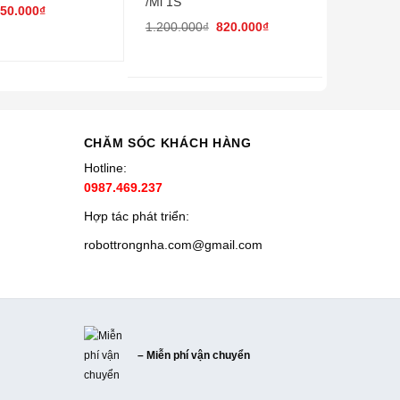
/Mi 1S
50.000
₫
1.200.000
₫
820.000
₫
CHĂM SÓC KHÁCH HÀNG
Hotline:
0987.469.237
Hợp tác phát triển:
robottrongnha.com@gmail.com
– Miễn phí vận chuyển