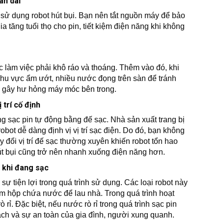
an dài
g sử dụng robot hút bụi. Bạn nên tắt nguồn máy để bảo
a tăng tuổi thọ cho pin, tiết kiệm điện năng khi không
c làm việc phải khô ráo và thoáng. Thêm vào đó, khi
khu vực ẩm ướt, nhiều nước đọng trên sàn để tránh
ẽ gây hư hỏng máy móc bên trong.
 trí cố định
ăng sạc pin tự động bằng đế sạc. Nhà sản xuất trang bị
obot dễ dàng định vị vị trí sạc điện. Do đó, bạn không
y đổi vị trí đế sạc thường xuyên khiến robot tổn hao
 hút bụi cũng trở nên nhanh xuống điện năng hơn.
 khi đang sạc
ự tiện lợi trong quá trình sử dụng. Các loại robot này
m hộp chứa nước để lau nhà. Trong quá trình hoạt
ỉ. Đặc biệt, nếu nước rò rỉ trong quá trình sạc pin
h và sự an toàn của gia đình, người xung quanh.