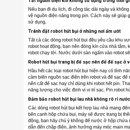
Tắt nguồn điện khi không sử dụng trong thời gi
Nếu bạn đi du lịch, đi công tác dài ngày và khôn
vệ nguồn điện năng trong pin. Cách này sẽ giúp gi
sử dụng.
Tránh đặt robot hút bụi ở những nơi ẩm ướt
Tất cả các dòng robot hút bụi đều yêu cầu khu vự
robot hoạt động, bạn nên đóng kín cửa nhà tắm, 
robot chạy tới. Nước dưới sàn ngấm vào robot s
Robot hút bụi trang bị đế sạc nên để đế sạc ở vị
Hầu hết các loại robot hút bụi hiện nay có tính n
cảm biến nguồn sạc điện trên robot và đế sạc để r
nên cất đế sạc hay chỉ dùng khi robot hết pin. Tha
năng lượng cho việc định vị vị trí sạc. Pin robot
Đảm bảo robot hút bụi lau nhà không rò rỉ nước
Các dòng robot hút bụi kết hợp lau nhà mang đến s
bên cạnh hộp chứa bụi, máy sẽ được trang bị thê
động, bạn hãy chú ý không để nước ở hộp chứa rò r
dẫn đến chập điện, ảnh hưởng máy móc main mạc