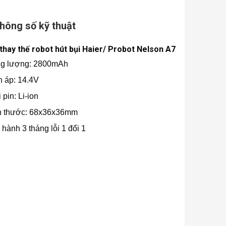
hông số kỹ thuật
 thay thế robot hút bụi Haier/ Probot Nelson A7
g lượng: 2800mAh
n áp: 14.4V
 pin: Li-ion
h thước: 68x36x36mm
hành 3 tháng lỗi 1 đổi 1