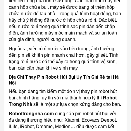
tiện lợi trong quá trình sử dụng. Các loại robot này bên
cạnh hộp chứa bụi, máy sẽ được trang bị thêm hộp
chứa nước để lau nhà. Trong quá trình hoạt động, bạn
hãy chú ý không để nước ở hộp chứa rò rỉ. Đặc biệt,
nếu nước rò rỉ trong quá trình sạc pin dẫn đến chập
điện, ảnh hưởng máy móc main mạch và sự an toàn
của gia đình, người xung quanh.
Ngoài ra, việc rò rỉ nước vào bên trong, ảnh hưởng
đến pin sẽ khiến pin nhanh chai hơn, gây gỉ sét. Tình
trạng rò rỉ nước có thể xảy ra trong quá trình vệ sinh,
bạn cần cẩn thận khi vệ sinh máy.
Địa Chỉ Thay Pin Robot Hút Bụi Uy Tín Giá Rẻ tại Hà
Nội
Nếu bạn đang tìm kiếm một đơn vị thay pin robot hút
bụi chính hãng, uy tín với giá thành hợp lý thì
Robot
Trong Nhà
sẽ là một sự lựa chọn xứng đáng cho bạn.
Robottrongnha.com
cung cấp pin robot hút bụi với
đa dạng thương hiệu như: Xiaomi, Ecovacs Deebot,
iLife, iRobot, Dreame, Medion… đều được cam kết