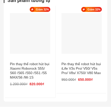
Sản phẩm tương tự
Giảm 32%
Giảm 32%
Pin thay thế robot hút bụi
Pin thay thế robot hút bụi
Xiaomi Roborock S55/
iLife V3s Pro/ V50/ V5s
S60 /S65 /S50 /S51 /S5
Pro/ V8s/ X750/ V80 Max
MAX/S6 /Mi 1S
950.000
₫
650.000
₫
1.200.000
₫
820.000
₫