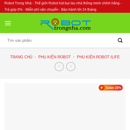
Skip
Robot Trong Nhà - Thế giới Robot hút bụi lau nhà thông minh chính hãng -
to
Trả góp 0% - Miễn phí vận chuyển - Bảo hành tới 24 tháng.
content
Tìm
kiếm:
TRANG CHỦ
PHỤ KIỆN ROBOT
PHỤ KIỆN ROBOT ILIFE
Giảm 32%