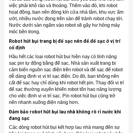
việc phải khô ráo và thoáng. Thêm vào đó, khi robot
hoạt động, bạn nên đóng kín cửa nhà tắm, khu vực ẩm
ướt, nhiều nước đọng trên sàn để tránh robot chạy tới.
Nước dưới sàn ngấm vào robot sẽ gây hư hỏng máy
móc bên trong.
Robot hút bụi trang bị đế sạc nên để đế sạc ở vị trí
cố định
Hầu hết các loại robot hút bụi hiện nay có tính năng
sạc pin tự động bằng đế sạc. Nhà sản xuất trang bị
cảm biến nguồn sạc điện trên robot và đế sạc để robot
dễ dàng định vị vị trí sạc điện. Do đó, bạn không nên
cất đế sạc hay chỉ dùng khi robot hết pin. Thay đổi vị trí
đế sạc thường xuyên khiến robot tổn hao năng lượng
cho việc định vị vị trí sạc. Pin robot hút bụi cũng trở
nên nhanh xuống điện năng hơn.
Đảm bảo robot hút bụi lau nhà không rò rỉ nước khi
đang sạc
Các dòng robot hút bụi kết hợp lau nhà mang đến sự