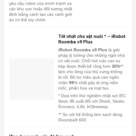
yêu cầu robot của mình tránh xa
các khu vực hoặc đối tượng nhất
định bằng cách tạo các ranh giới
ảo có thể tùy chỉnh.
Tốt nhất cho vật nuôi * – iRobot
Roomba s9 Plus
iRobot Roomba s9 Plus
là giải
pháp lý tưởng cho những ngôi nhà
có vật nuôi. Chổi hút rulo cao su
kép được thiết kế rộng hơn
30%
**
làm cho lông của thú cưng không
bị rối. Bộ lọc hiệu quả cao ngăn
chặn
99
% chất gây dị ứng nấm
mốc, phấn hoa và mạt bụi.
* Dựa trên thử nghiệm nhặt sợi IEC
được đề xuất đối với Shark, Neato,
Ecovacs, iLife, bObsweep.
** So với hệ thống làm sạch dòng
Roomba® 600