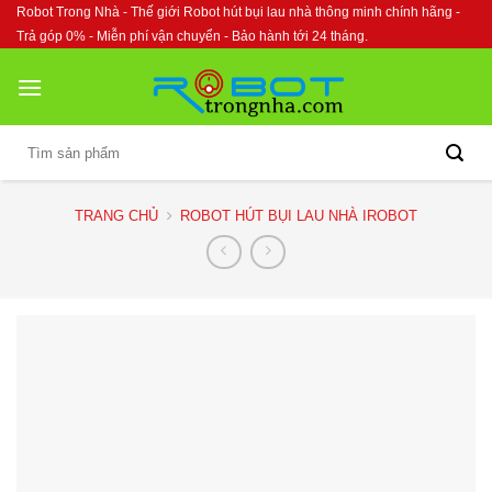
Skip
Robot Trong Nhà - Thế giới Robot hút bụi lau nhà thông minh chính hãng -
to
Trả góp 0% - Miễn phí vận chuyển - Bảo hành tới 24 tháng.
content
Tìm
kiếm:
TRANG CHỦ
ROBOT HÚT BỤI LAU NHÀ IROBOT