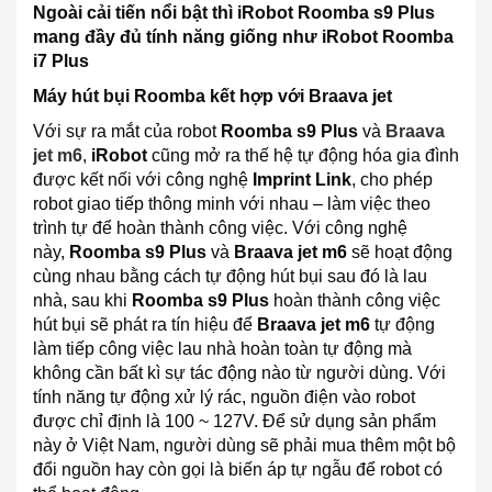
Ngoài cải tiến nổi bật thì iRobot Roomba s9 Plus
mang đầy đủ tính năng giống như iRobot Roomba
i7 Plus
Máy hút bụi Roomba kết hợp với Braava jet
Với sự ra mắt của robot
Roomba s9 Plus
và
Braava
jet m6
,
iRobot
cũng mở ra thế hệ tự động hóa gia đình
được kết nối với công nghệ
Imprint Link
, cho phép
robot giao tiếp thông minh với nhau – làm việc theo
trình tự để hoàn thành công việc. Với công nghệ
này,
Roomba s9 Plus
và
Braava jet m6
sẽ hoạt động
cùng nhau bằng cách tự động hút bụi sau đó là lau
nhà, sau khi
Roomba s9 Plus
hoàn thành công việc
hút bụi sẽ phát ra tín hiệu để
Braava jet m6
tự động
làm tiếp công việc lau nhà hoàn toàn tự động mà
không cần bất kì sự tác động nào từ người dùng. Với
tính năng tự động xử lý rác, nguồn điện vào robot
được chỉ định là 100 ~ 127V. Để sử dụng sản phẩm
này ở Việt Nam, người dùng sẽ phải mua thêm một bộ
đổi nguồn hay còn gọi là biến áp tự ngẫu để robot có