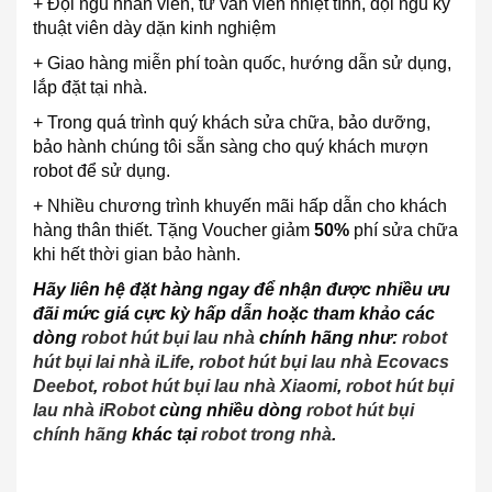
+ Đội ngũ nhân viên, tư vấn viên nhiệt tình, đội ngũ kỹ
thuật viên dày dặn kinh nghiệm
+ Giao hàng miễn phí toàn quốc, hướng dẫn sử dụng,
lắp đặt tại nhà.
+ Trong quá trình quý khách sửa chữa, bảo dưỡng,
bảo hành chúng tôi sẵn sàng cho quý khách mượn
robot để sử dụng.
+ Nhiều chương trình khuyến mãi hấp dẫn cho khách
hàng thân thiết. Tặng Voucher giảm
50%
phí sửa chữa
khi hết thời gian bảo hành.
Hãy liên hệ đặt hàng ngay để nhận được nhiều ưu
đãi mức giá cực kỳ hấp dẫn hoặc tham khảo các
dòng
robot hút bụi lau nhà
chính hãng như:
robot
hút bụi lai nhà iLife
,
robot hút bụi lau nhà Ecovacs
Deebot
,
robot hút bụi lau nhà Xiaomi
,
robot hút bụi
lau nhà iRobot
cùng nhiều dòng
robot hút bụi
chính hãng
khác tại
robot trong nhà
.