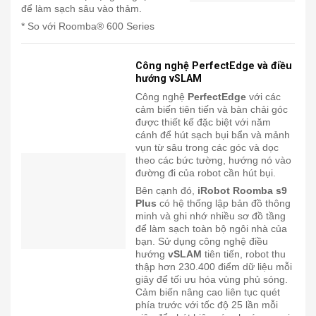
để làm sạch sâu vào thảm.
* So với Roomba® 600 Series
Công nghệ PerfectEdge và điều
hướng vSLAM
Công nghệ
PerfectEdge
với các
cảm biến tiên tiến và bàn chải góc
được thiết kế đặc biệt với năm
cánh để hút sạch bụi bẩn và mảnh
vụn từ sâu trong các góc và dọc
theo các bức tường, hướng nó vào
đường đi của robot cần hút bụi.
Bên cạnh đó,
iRobot Roomba s9
Plus
có hệ thống lập bản đồ thông
minh và ghi nhớ nhiều sơ đồ tầng
để làm sạch toàn bộ ngôi nhà của
bạn. Sử dụng công nghệ điều
hướng
vSLAM
tiên tiến, robot thu
thập hơn 230.400 điểm dữ liệu mỗi
giây để tối ưu hóa vùng phủ sóng.
Cảm biến nâng cao liên tục quét
phía trước với tốc độ 25 lần mỗi