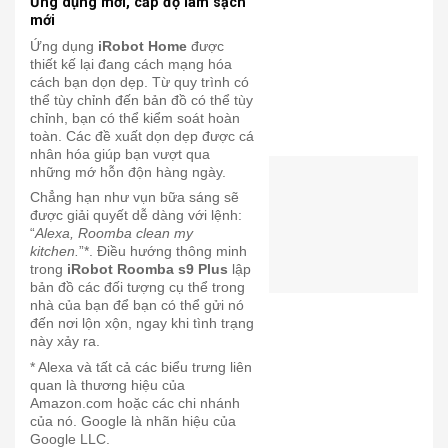
Ứng dụng mới, cấp độ làm sạch
mới
Ứng dụng
iRobot Home
được
thiết kế lại đang cách mạng hóa
cách bạn dọn dẹp. Từ quy trình có
thể tùy chỉnh đến bản đồ có thể tùy
chỉnh, bạn có thể kiểm soát hoàn
toàn. Các đề xuất dọn dẹp được cá
nhân hóa giúp bạn vượt qua
những mớ hỗn độn hàng ngày.
Chẳng hạn như vụn bữa sáng sẽ
được giải quyết dễ dàng với lệnh:
“
Alexa, Roomba clean my
kitchen.
”*. Điều hướng thông minh
trong
iRobot Roomba s9 Plus
lập
bản đồ các đối tượng cụ thể trong
nhà của bạn để bạn có thể gửi nó
đến nơi lộn xộn, ngay khi tình trạng
này xảy ra.
* Alexa và tất cả các biểu trưng liên
quan là thương hiệu của
Amazon.com hoặc các chi nhánh
của nó. Google là nhãn hiệu của
Google LLC.