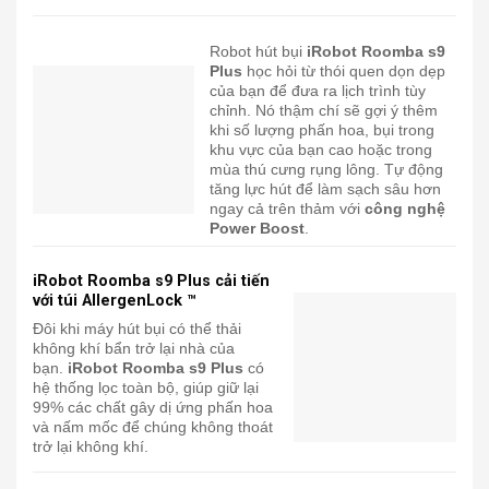
Robot hút bụi
iRobot Roomba s9
Plus
học hỏi từ thói quen dọn dẹp
của bạn để đưa ra lịch trình tùy
chỉnh. Nó thậm chí sẽ gợi ý thêm
khi số lượng phấn hoa, bụi trong
khu vực của bạn cao hoặc trong
mùa thú cưng rụng lông. Tự động
tăng lực hút để làm sạch sâu hơn
ngay cả trên thảm với
công nghệ
Power Boost
.
iRobot Roomba s9 Plus cải tiến
với túi AllergenLock ™
Đôi khi máy hút bụi có thể thải
không khí bẩn trở lại nhà của
bạn.
iRobot Roomba s9 Plus
có
hệ thống lọc toàn bộ, giúp giữ lại
99% các chất gây dị ứng phấn hoa
và nấm mốc để chúng không thoát
trở lại không khí.