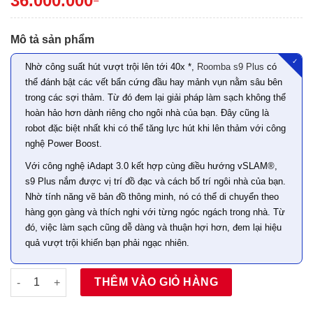
36.000.000
Mô tả sản phẩm
✓
Nhờ công suất hút vượt trội lên tới 40x *,
Roomba s9 Plus
có
thể đánh bật các vết bẩn cứng đầu hay mảnh vụn nằm sâu bên
trong các sợi thảm. Từ đó đem lại giải pháp làm sạch không thể
hoàn hảo hơn dành riêng cho ngôi nhà của bạn. Đây cũng là
robot đặc biệt nhất khi có thể tăng lực hút khi lên thảm với công
nghệ Power Boost.
Với công nghệ iAdapt 3.0 kết hợp cùng điều hướng vSLAM®,
s9 Plus nắm được vị trí đồ đạc và cách bố trí ngôi nhà của bạn.
Nhờ tính năng vẽ bản đồ thông minh, nó có thể di chuyển theo
hàng gọn gàng và thích nghi với từng ngóc ngách trong nhà. Từ
đó, việc làm sạch cũng dễ dàng và thuận hợi hơn, đem lại hiệu
quả vượt trội khiến bạn phải ngạc nhiên.
Số lượng
THÊM VÀO GIỎ HÀNG