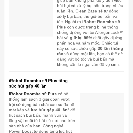
giúp bạn không phải để ý đến việc
hút bụi và xử lý bụi bẩn trong nhiều
tuần liền. Clean Base sẽ tự động
xử lý bụi bẩn, thu giữ bụi bẩn và
tóc. Ngoài ra
iRobot Roomba s9
Plus
còn được trang bị hệ thống
chống dị ứng với túi AllergenLock™
bắt và
giữ lại 99%
chất gây dị ứng
phấn hoa và nấm mốc. Chiếc túi
này có sức chứa gấp
30 lần thùng
rác
và dùng một lần, bạn có thể dễ
dàng vứt bỏ tóc và bụi bẩn mà
không cần lo ngại vấn đề vệ sinh.
iRobot Roomba s9 Plus tăng
sức hút gấp 40 lần
iRobot Roomba s9 Plus
có hệ
thống làm sạch 3 giai đoạn vượt
trội sử dụng bàn chải cao su đa bề
mặt kép và
lực hút gấp 40 lần
* để
hút sạch bụi bẩn, mảnh vụn và
lông vật nuôi từ bất cứ nơi nào trên
sàn nhà của bạn. Công nghệ
Power Boost tự động tăng lực hút