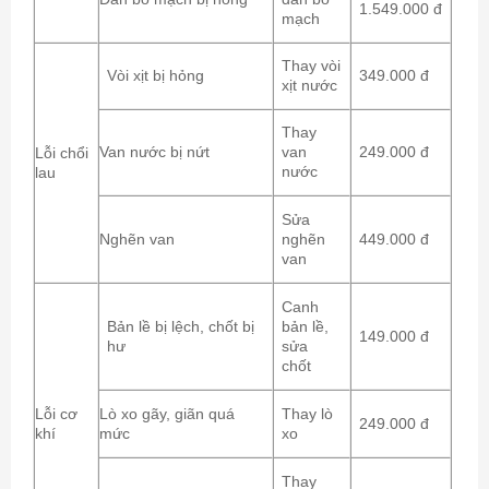
1.549.000 đ
mạch
Thay vòi
Vòi xịt bị hỏng
349.000 đ
xịt nước
Thay
Van nước bị nứt
van
249.000 đ
Lỗi chổi
nước
lau
Sửa
Nghẽn van
nghẽn
449.000 đ
van
Canh
Bản lề bị lệch, chốt bị
bản lề,
149.000 đ
hư
sửa
chốt
Lỗi cơ
Lò xo gãy, giãn quá
Thay lò
249.000 đ
khí
mức
xo
Thay