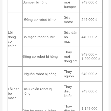
Bumper bị hỏng
mới
749.000 đ
bumper
Sửa
Động cơ robot bị hư
249.000 đ
motor
Lỗi
Sửa dàn
động
Bo mạch robot bị hư
bo
449.000 đ
cơ
mạch
chính
Thay
949.000 –
Động cơ robot bị hỏng
mới
1.290.000 đ
động cơ
Thay
Nguồn robot bị hỏng
649.000 đ
nguồn
Thay
Lỗi dàn
Điều khiển robot bị
điều
749.000 đ
bo
hỏng
khiển
mạch
Thay
1.149.000 –
Dàn bo mạch bị hỏng
dàn bo