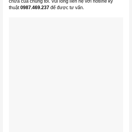
chữa của chúng tôi. Vui lòng liên hệ với hotline kỹ
thuật
0987.469.237
để được tư vấn.