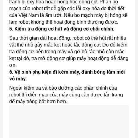
tránh bị oxy hóa hoặc hỏng hóc động cơ. Phần bo
mạch của robot rất dễ gặp các lỗi oxy hóa do thời tiết
của Việt Nam là ẩm ướt. Nếu bo mạch máy bị hỏng sẽ
làm robot không thể hoạt động bình thường được.
5. Kiểm tra động cơ hút và động cơ chổi chính:
Sau thời gian dài hoạt động, robot có thể hút rất nhiều
vật thể nhỏ gây mắc kẹt hoặc tắc động cơ. Do đó kiểm
tra động cơ bên trong máy và gỡ bỏ rác nhỏ còn mắc
kẹt tại đó, tra mỡ động cơ giúp máy hoạt động dễ dàng
ơn.
6. Vệ sinh phụ kiện đi kèm máy, đánh bóng làm mới
vỏ máy:
Ngoài kiểm tra và bảo dưỡng các phần chính của
robot thì diện mạo của máy cũng cần được tân trang
để máy trông bắt hơn hơn.