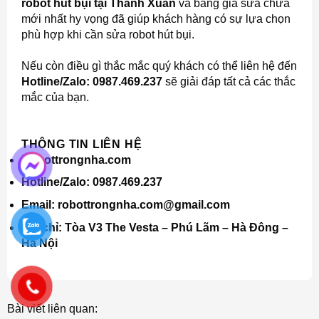
robot hút bụi tại Thanh Xuân
và bảng giá sửa chữa
mới nhất hy vọng đã giúp khách hàng có sự lựa chọn
phù hợp khi cần sửa robot hút bụi.
Nếu còn điều gì thắc mắc quý khách có thể liên hệ đến
Hotline/Zalo: 0987.469.237
sẽ giải đáp tất cả các thắc
mắc của bạn.
THÔNG TIN LIÊN HỆ
Robottrongnha.com
Hotline/Zalo: 0987.469.237
Email: robottrongnha.com@gmail.com
Địa chỉ
: Tòa V3 The Vesta – Phú Lãm – Hà Đông –
Hà Nội
Bài viết liên quan: