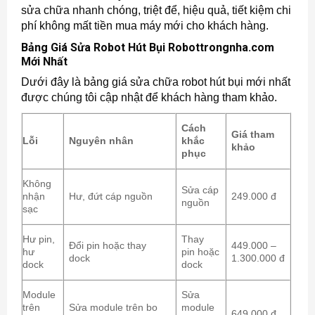
sửa chữa nhanh chóng, triệt để, hiệu quả, tiết kiệm chi
phí không mất tiền mua máy mới cho khách hàng.
Bảng Giá Sửa Robot Hút Bụi Robottrongnha.com
Mới Nhất
Dưới đây là bảng giá sửa chữa robot hút bụi mới nhất
được chúng tôi cập nhật để khách hàng tham khảo.
Cách
Giá tham
Lỗi
Nguyên nhân
khắc
khảo
phục
Không
Sửa cáp
nhận
Hư, đứt cáp nguồn
249.000 đ
nguồn
sạc
Hư pin,
Thay
Đổi pin hoặc thay
449.000 –
hư
pin hoặc
dock
1.300.000 đ
dock
dock
Module
Sửa
trên
Sửa module trên bo
module
649.000 đ