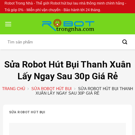
Skip
Robot Trong Nhà - Thế giới Robot hút bụi lau nhà thông minh chính hãng -
to
Trả góp 0% - Miễn phí vận chuyển - Bảo hành tới 24 tháng.
content
Tìm
kiếm:
Sửa Robot Hút Bụi Thanh Xuân
Lấy Ngay Sau 30p Giá Rẻ
TRANG CHỦ
SỬA ROBOT HÚT BỤI
SỬA ROBOT HÚT BỤI THANH
XUÂN LẤY NGAY SAU 30P GIÁ RẺ
SỬA ROBOT HÚT BỤI