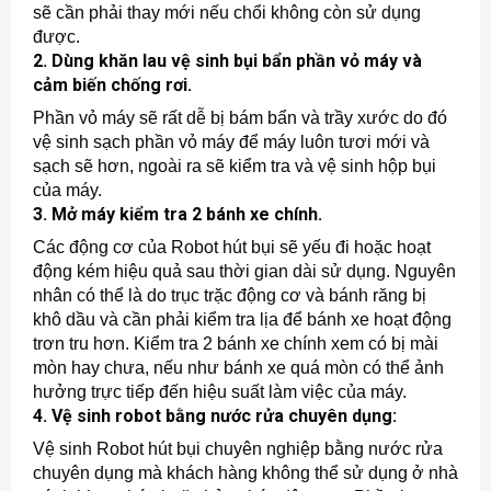
sẽ cần phải thay mới nếu chổi không còn sử dụng
được.
2. Dùng khăn lau vệ sinh bụi bẩn phần vỏ máy và
cảm biến chống rơi.
Phần vỏ máy sẽ rất dễ bị bám bẩn và trầy xước do đó
vệ sinh sạch phần vỏ máy để máy luôn tươi mới và
sạch sẽ hơn, ngoài ra sẽ kiểm tra và vệ sinh hộp bụi
của máy.
3. Mở máy kiểm tra 2 bánh xe chính.
Các động cơ của Robot hút bụi sẽ yếu đi hoặc hoạt
động kém hiệu quả sau thời gian dài sử dụng. Nguyên
nhân có thể là do trục trặc động cơ và bánh răng bị
khô dầu và cần phải kiểm tra lịa để bánh xe hoạt động
trơn tru hơn. Kiểm tra 2 bánh xe chính xem có bị mài
mòn hay chưa, nếu như bánh xe quá mòn có thể ảnh
hưởng trực tiếp đến hiệu suất làm việc của máy.
4. Vệ sinh robot bằng nước rửa chuyên dụng:
Vệ sinh Robot hút bụi chuyên nghiệp bằng nước rửa
chuyên dụng mà khách hàng không thể sử dụng ở nhà