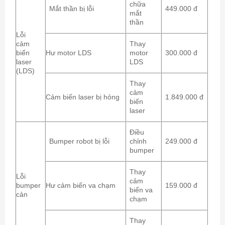
chữa
Mắt thần bị lỗi
449.000 đ
mắt
thần
Lỗi
cảm
Thay
biến
Hư motor LDS
motor
300.000 đ
laser
LDS
(LDS)
Thay
cảm
Cảm biến laser bị hỏng
1.849.000 đ
biến
laser
Điều
Bumper robot bị lỗi
chỉnh
249.000 đ
bumper
Thay
Lỗi
cảm
bumper
Hư cảm biến va chạm
159.000 đ
biến va
cản
chạm
Thay