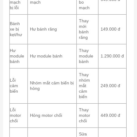
mạch
mạch
bo
bị lỗi
mạch
Thay
Bánh
mới
xe bị
Hư bánh răng
149.000 đ
bánh
kẹt/hư
răng
Hư
Thay
module
Hư module bánh
module
1.290.000 đ
bánh
bánh
Thay
Lỗi
nhóm
Nhóm mắt cảm biến bị
cảm
mắt
249.000 đ
hỏng
biến
cảm
biến
Lỗi
Thay
motor
Hỏng motor chổi
motor
449.000 đ
chổi
chổi
Sửa